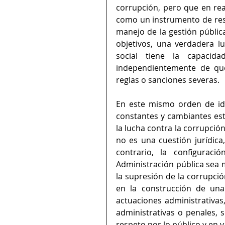
corrupción, pero que en re
como un instrumento de respu
manejo de la gestión públic
objetivos, una verdadera l
social tiene la capacida
independientemente de que
reglas o sanciones severas. 
En este mismo orden de ide
constantes y cambiantes esta
la lucha contra la corrupci
no es una cuestión jurídica,
contrario, la configuraci
Administración pública sea m
la supresión de la corrupció
en la construcción de una 
actuaciones administrativa
administrativas o penales, s
respeto por lo público y en v