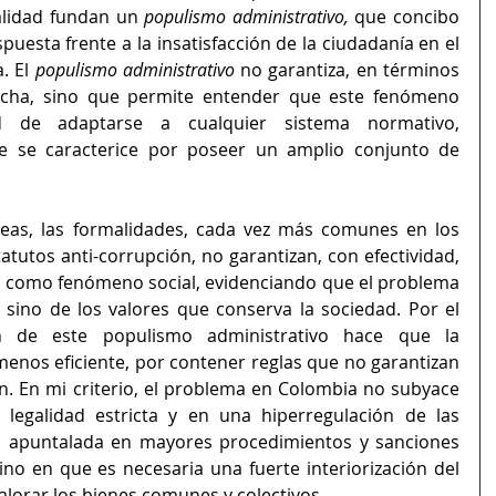
alidad fundan un 
populismo administrativo, 
que concibo 
esta frente a la insatisfacción de la ciudadanía en el 
a.
El
 populismo administrativo 
no garantiza, en términos 
ucha, sino que permite entender que este fenómeno 
d de adaptarse a cualquier sistema normativo, 
 se caracterice por poseer un amplio conjunto de 
as, las formalidades, cada vez más comunes en los 
tutos anti-corrupción, no garantizan, con efectividad, 
ón como fenómeno social, evidenciando que el problema 
 sino de los valores que conserva la sociedad. Por el 
ón de este populismo administrativo hace que la 
enos eficiente, por contener reglas que no garantizan 
n. En mi criterio, el problema en Colombia no subyace 
legalidad estricta y en una hiperregulación de las 
s, apuntalada en mayores procedimientos y sanciones 
ino en que es necesaria una fuerte interiorización del 
alorar los bienes comunes y colectivos. 