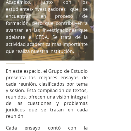
Académico, junto con los
estudiantes-investigadores que se
encuentran en proceso de
formación, pero que contribuyen a
avanzar en las investigaciones que
adelante el CEDA. Se trata de la
actividad académica más importante
que realiza nuestra institución.
En este espacio, el Grupo de Estudio
presenta los mejores ensayos de
cada reunión, clasificados por tema
y sesión. Esta compilación de textos,
reunidos, ofrecen una visión integral
de las cuestiones y problemas
jurídicos que se tratan en cada
reunión.
Cada ensayo contó con la