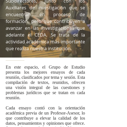
Subdirectores
, junto con los
Auxiliares de investigación
que se
encuentran en proceso de
formación, pero que contribuyen a
avanzar en las investigaciones que
adelante el CEDA. Se trata de la
actividad académica más importante
que realiza nuestra institución.
En este espacio, el Grupo de Estudio
presenta los mejores ensayos de cada
reunión, clasificados por tema y sesión. Esta
compilación de textos, reunidos, ofrecen
una visión integral de las cuestiones y
problemas jurídicos que se tratan en cada
reunión.
Cada ensayo contó con la orientación
académica previa de un Profesor-Asesor, lo
que contribuye a elevar la calidad de los
datos, pensamientos y opiniones que ofrece.