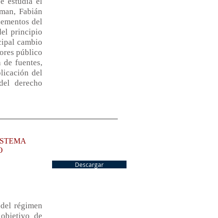
e estudia el
hman, Fabián
lementos del
del principio
cipal cambio
tores público
a de fuentes,
licación del
 del derecho
ISTEMA
O
Descargar
 del régimen
 objetivo de