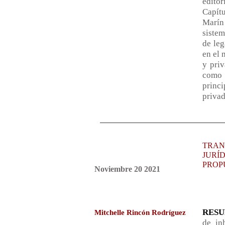
editor
Capít
Marín 
sistem
de leg
en el 
y priv
como e
princ
privad
TRAN
JURÍ
PROP
Noviembre 20 2021
RES
Mitchelle Rincón Rodríguez
de in