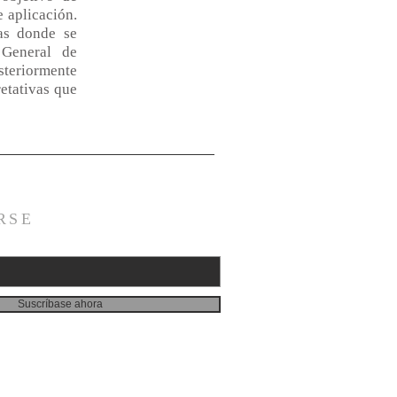
e aplicación.
as donde se
 General de
steriormente
retativas que
RSE
Suscríbase ahora