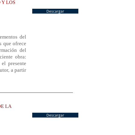
 Y LOS
Descargar
lementos del
as que ofrece
rmación del
ciente obra:
 el presente
tor, a partir
DE LA
Descargar