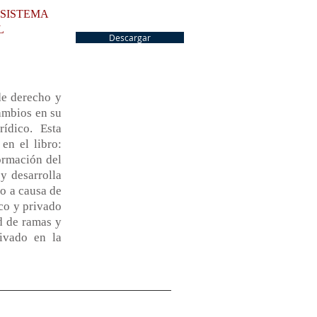
 SISTEMA
L
Descargar
de derecho y
cambios en su
ídico. Esta
en el libro:
ormación del
y desarrolla
co a causa de
ico y privado
ad de ramas y
rivado en la