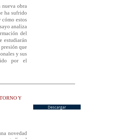
a nueva obra
e ha sufrido
 y cómo estos
nsayo analiza
ormación del
e estudiarán
 presión que
ionales y sus
cido por el
NTORNO Y
Descargar
 una novedad