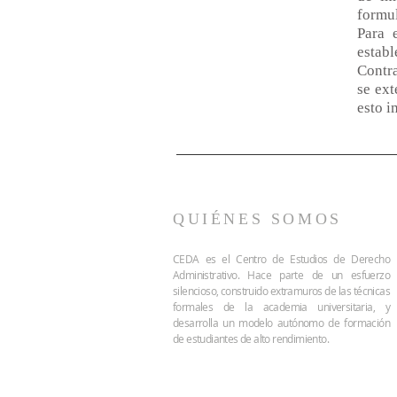
formul
Para 
estab
Contr
se ext
esto i
QUIÉNES SOMOS
CEDA es el Centro de Estudios de Derecho
Administrativo. Hace parte de un esfuerzo
silencioso, construido extramuros de las técnicas
formales de la academia universitaria, y
desarrolla un modelo autónomo de formación
de estudiantes de alto rendimiento.