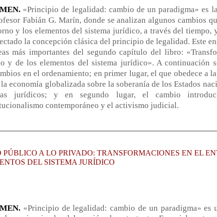
UMEN.
«Principio de legalidad: cambio de un paradigma» es l
ofesor Fabián G. Marín, donde se analizan algunos cambios qu
orno y los elementos del sistema jurídico, a través del tiempo,
ectado la concepción clásica del principio de legalidad. Este e
deas más importantes del segundo capítulo del libro: «Transf
o y de los elementos del sistema jurídico». A continuación s
mbios en el ordenamiento; en primer lugar, el que obedece a la
 la economía globalizada sobre la soberanía de los Estados nac
mas jurídicos; y en segundo lugar, el cambio introdu
tucionalismo contemporáneo y el activismo judicial.
O PÚBLICO A LO PRIVADO: TRANSFORMACIONES EN EL E
ENTOS DEL SISTEMA JURÍDICO
UMEN.
«Principio de legalidad: cambio de un paradigma» es