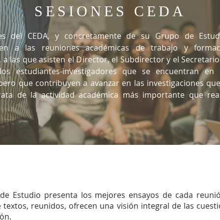
SESIONES CEDA
es del CEDA, y concretamente de su Grupo de Estudi
den a las reuniones académicas de trabajo y formac
 a las que asisten el Director, el Subdirector y el Secretar
los estudiantes-investigadores que se encuentran en
pero que contribuyen a avanzar en las investigaciones que
rata de la actividad académica más importante que real
 de Estudio presenta los mejores ensayos de cada reunió
 textos, reunidos, ofrecen una visión integral de las cuest
ón.