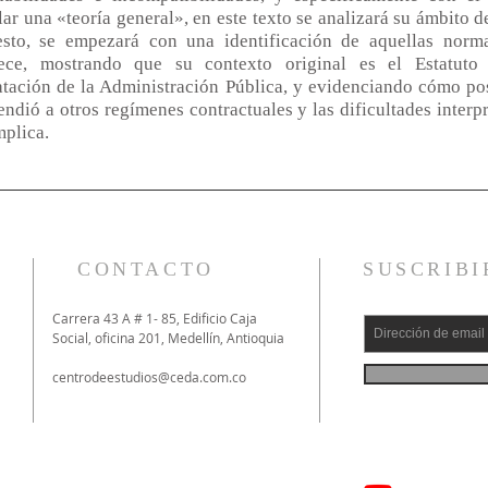
ar una «teoría general», en este texto se analizará su ámbito d
esto, se empezará con una identificación de aquellas norm
lece, mostrando que su contexto original es el Estatuto
atación de la Administración Pública, y evidenciando cómo po
endió a otros regímenes contractuales y las dificultades interp
mplica.
CONTACTO
SUSCRIBI
Carrera 43 A # 1- 85, Edificio Caja
Social, oficina 201, Medellín, Antioquia
centrodeestudios@ceda.com.co