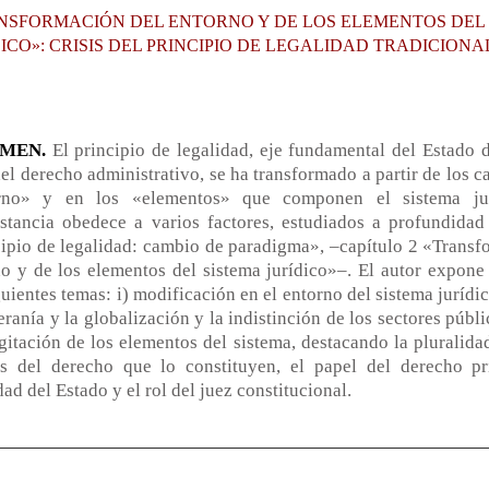
NSFORMACIÓN DEL ENTORNO Y DE LOS ELEMENTOS DEL
ICO»: CRISIS DEL PRINCIPIO DE LEGALIDAD TRADICIONA
UMEN.
El principio de legalidad, eje fundamental del Estado 
del derecho administrativo, se ha transformado a partir de los 
rno» y en los «elementos» que componen el sistema jur
stancia obedece a varios factores, estudiados a profundidad 
ipio de legalidad: cambio de paradigma», –capítulo 2 «Transf
o y de los elementos del sistema jurídico»–. El autor expone 
guientes temas: i) modificación en el entorno del sistema jurídi
eranía y la globalización y la indistinción de los sectores públ
agitación de los elementos del sistema, destacando la pluralid
es del derecho que lo constituyen, el papel del derecho p
dad del Estado y el rol del juez constitucional.