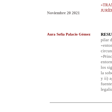
«TRA
JURÍD
Noviembre 20 2021
RES
Aura Sofía Palacio Gómez
pilar 
«ento
circun
«Princ
entorn
los si
la sob
y ii) 
fuent
legali