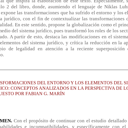
ial que inspira la elaboración de este texto. Especialmente, s
ulo 2 del libro, donde, asumiendo el lenguaje de Niklas Lu
expone las transformaciones que ha sufrido el entorno y los e
a jurídico, con el fin de contextualizar las transformaciones 
alidad. En este sentido, propone la globalización como el prin
medio del sistema jurídico, pues transformó los roles de los sec
ado. A partir de esto, destaca las modificaciones en el sistem
lementos del sistema jurídico, y crítica la reducción en la ap
ipio de legalidad en atención a la reciente superposición
o.
SFORMACIONES DEL ENTORNO Y LOS ELEMENTOS DEL S
DICO: CONCEPTOS ANALIZADOS EN LA PERSPECTIVA DE L
UESTO POR FABIAN G. MARÍN
UMEN.
Con el propósito de continuar con el estudio detallado
habilidades e incompatibilidades, y específicamente con el