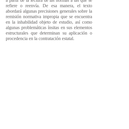
a partir de la lectura de las normas a las que se
refiere o reenvía. De esa manera, el texto
abordará algunas precisiones generales sobre la
remisión normativa impropia que se encuentra
en la inhabilidad objeto de estudio, así como
algunas problemáticas ínsitas en sus elementos
estructurales que determinan su aplicación o
procedencia en la contratación estatal.
Marzo 27, 2021
Mitchelle Rincón Rodríguez
INHABILIDAD DE QUIEN SIN JUSTA CAUSA SE
ABSTENGA DE SUSCRIBIR EL CONTRATO
ESTATAL
Descargar
RESUMEN.
La expedición de la Ley 80 de
1993, y en general de todo el Estatuto General
de Contratación de la Administración Pública