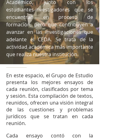
Académico, junto con los
estudiantes-investigadores que se
encuentran en proceso de
formación, pero que contribuyen a
avanzar en las investigaciones que
adelante el CEDA. Se trata de la
actividad académica más importante
que realiza nuestra institución.
En este espacio, el Grupo de Estudio
presenta los mejores ensayos de
cada reunión, clasificados por tema
y sesión. Esta compilación de textos,
reunidos, ofrecen una visión integral
de las cuestiones y problemas
jurídicos que se tratan en cada
reunión.
Cada ensayo contó con la