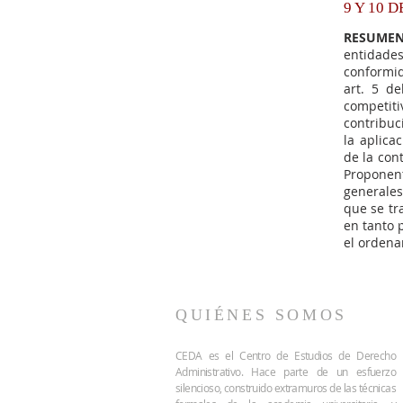
9 Y 10 
RESUMEN
entidades
conformida
art. 5 d
competiti
contribuc
la aplica
de la cont
Proponent
generales
que se tr
en tanto 
el ordena
QUIÉNES SOMOS
CEDA es el Centro de Estudios de Derecho
Administrativo. Hace parte de un esfuerzo
silencioso, construido extramuros de las técnicas