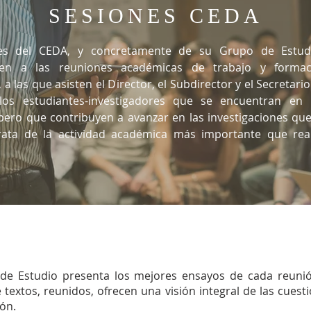
SESIONES CEDA
es del CEDA, y concretamente de su Grupo de Estudi
den a las reuniones académicas de trabajo y formac
 a las que asisten el Director, el Subdirector y el Secretar
los estudiantes-investigadores que se encuentran en
pero que contribuyen a avanzar en las investigaciones que
rata de la actividad académica más importante que real
 de Estudio presenta los mejores ensayos de cada reunió
 textos, reunidos, ofrecen una visión integral de las cuest
ón.