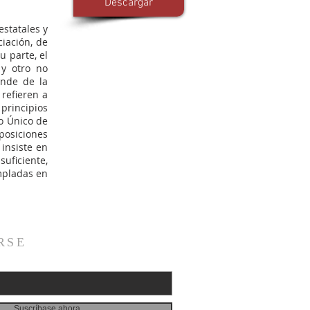
Descargar
estatales y
iación, de
u parte, el
 y otro no
ende de la
 refieren a
 principios
ro Único de
sposiciones
 insiste en
suficiente,
empladas en
RSE
Suscríbase ahora