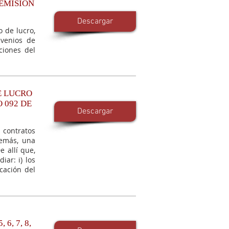
REMISIÓN
Descargar
 de lucro,
nvenios de
iciones del
E LUCRO
O 092 DE
Descargar
 contratos
demás, una
e allí que,
iar: i) los
icación del
6, 7, 8,