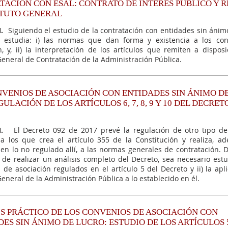
TACIÓN CON ESAL: CONTRATO DE INTERÉS PÚBLICO Y 
ATUTO GENERAL
.​
Siguiendo el estudio de la contratación con entidades sin ánimo
to estudia: i) las normas que dan forma y existencia a los co
n, y, ii) la interpretación de los artículos que remiten a dispos
General de Contratación de la Administración Pública.
NVENIOS DE ASOCIACIÓN CON ENTIDADES SIN ÁNIMO D
GULACIÓN DE LOS ARTÍCULOS 6, 7, 8, 9 Y 10 DEL DECRET
.​
El Decreto 092 de 2017 prevé la regulación de otro tipo de
 a los que crea el artículo 355 de la Constitución y realiza, a
 en lo no regulado allí, a las normas generales de contratación. D
n de realizar un análisis completo del Decreto, sea necesario estud
 de asociación regulados en el artículo 5 del Decreto y ii) la apl
General de la Administración Pública a lo establecido en él.
IS PRÁCTICO DE LOS CONVENIOS DE ASOCIACIÓN CON
ES SIN ÁNIMO DE LUCRO: ESTUDIO DE LOS ARTÍCULOS 5, 