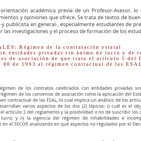
orientación académica previa de un Profesor-Asesor, lo 
mientos y opiniones que ofrece. Se trata de textos de buen 
a -y publicista en general-, especialmente estudiantes de p
 las investigaciones y el proceso de formación de los estu
S: Régimen de la contratación estatal
n entidades privadas sin ánimo de lucro y de r
ios de asociación de que trata el artículo 5 del
y 80 de 1993 al régimen contractual de las ESA
 régimen de los contratos celebrados con entidades privadas s
régimen de los convenios de asociación como la aplicación del Est
n contractual de las ESAL, lo cual implica un análisis de los artícul
sarrollan varios aspectos de los dos (2) tópicos: i) cuál es el o
el artículo 2 del reglamento y la posibilidad o no de suscribir los 
cro; y ii) la vigencia del régimen de inhabilidades e incompa
tro en el SECOP, analizando en qué aspectos no regulados por el Dec