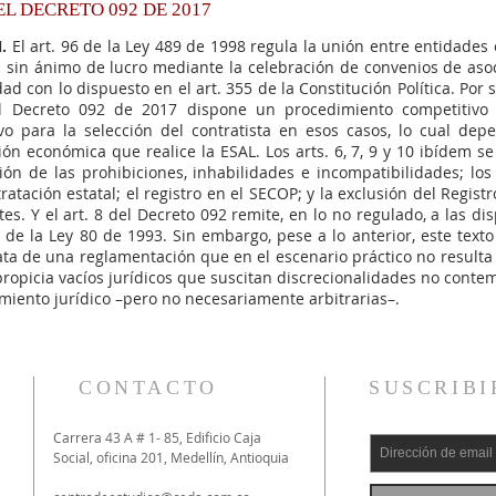
DEL DECRETO 092 DE 2017
.​
El art. 96 de la Ley 489 de 1998 regula la unión entre entidades 
 sin ánimo de lucro mediante la celebración de convenios de asoc
d con lo dispuesto en el art. 355 de la Constitución Política. Por s
el Decreto 092 de 2017 dispone un procedimiento competitivo
vo para la selección del contratista en esos casos, lo cual dep
ión económica que realice la ESAL. Los arts. 6, 7, 9 y 10 ibídem se
ción de las prohibiciones, inhabilidades e incompatibilidades; los
ratación estatal; el registro en el SECOP; y la exclusión del Regist
es. Y el art. 8 del Decreto 092 remite, en lo no regulado, a las di
 de la Ley 80 de 1993. Sin embargo, pese a lo anterior, este texto
ata de una reglamentación que en el escenario práctico no resulta 
propicia vacíos jurídicos que suscitan discrecionalidades no cont
miento jurídico –pero no necesariamente arbitrarias–.
CONTACTO
SUSCRIBI
Carrera 43 A # 1- 85, Edificio Caja
Social, oficina 201, Medellín, Antioquia