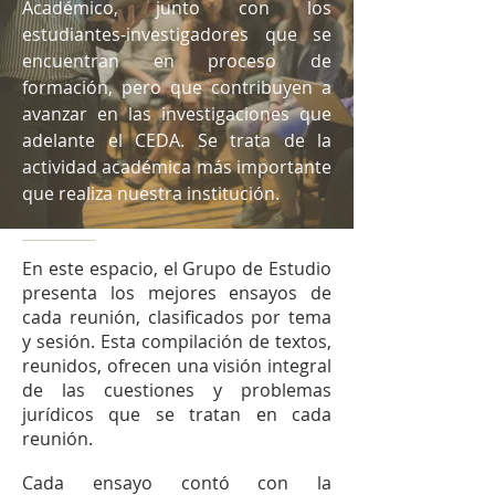
Académico, junto con los
estudiantes-investigadores que se
encuentran en proceso de
formación, pero que contribuyen a
avanzar en las investigaciones que
adelante el CEDA. Se trata de la
actividad académica más importante
que realiza nuestra institución.
En este espacio, el Grupo de Estudio
presenta los mejores ensayos de
cada reunión, clasificados por tema
y sesión. Esta compilación de textos,
reunidos, ofrecen una visión integral
de las cuestiones y problemas
jurídicos que se tratan en cada
reunión.
Cada ensayo contó con la