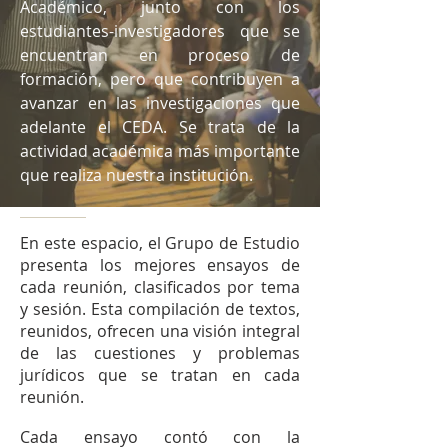
Académico, junto con los
estudiantes-investigadores que se
encuentran en proceso de
formación, pero que contribuyen a
avanzar en las investigaciones que
adelante el CEDA. Se trata de la
actividad académica más importante
que realiza nuestra institución.
En este espacio, el Grupo de Estudio
presenta los mejores ensayos de
cada reunión, clasificados por tema
y sesión. Esta compilación de textos,
reunidos, ofrecen una visión integral
de las cuestiones y problemas
jurídicos que se tratan en cada
reunión.
Cada ensayo contó con la