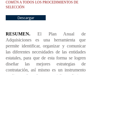
COMÚN A TODOS LOS PROCEDIMIENTOS DE
SELECCIÓN
Descargar
RESUMEN.
El Plan Anual de
Adquisiciones es una herramienta que
permite identificar, organizar y comunicar
las diferentes necesidades de las entidades
estatales, para que de esta forma se logren
diseñar las mejores estrategias de
contratación, así mismo es un instrumento
mediante el cual se materializan distintos
principios de la contratación estatal como el
principio de transparencia, el principio de
economía, el principio de planeación, entre
otros. Además de la definición y finalidad
del Plan Anual de Adquisiciones, este
escrito estudia: su naturaleza, contenido,
entidades obligadas a publicarlo,
vinculatoriedad, algunos efectos que se