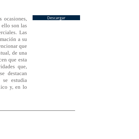
Descargar
s ocasiones,
ello son las
rciales. Las
imación a su
mencionar que
tual, de una
cen que esta
ridades que,
se destacan
 se estudia
ico y, en lo