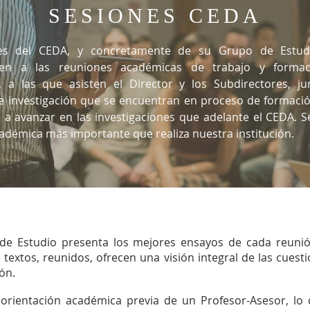
SESIONES CEDA
es del CEDA, y concretamente de su Grupo de Estudi
den a las reuniones académicas de trabajo y formac
s, a las que asisten el Director y los
Subdirectores
, j
e investigación
que se encuentran en proceso de formació
 a avanzar en las investigaciones que adelante el CEDA. Se
cadémica más importante que realiza nuestra institución.
 de Estudio presenta los mejores ensayos de cada reunión
 textos, reunidos, ofrecen una visión integral de las cuest
ón.
orientación académica previa de un Profesor-Asesor, lo q