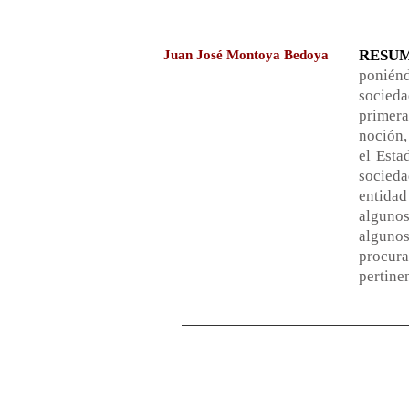
RESUM
Juan José Montoya Bedoya
poniénd
socied
primera
noción,
el Esta
socieda
entidad
alguno
alguno
procura
pertine