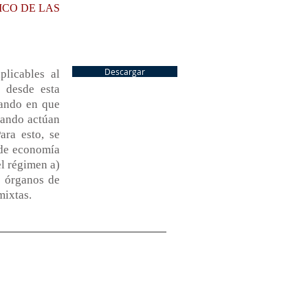
ICO DE LAS
Descargar
plicables al
 desde esta
nando en que
uando actúan
ara esto, se
 de economía
el régimen a)
de órganos de
 mixtas.