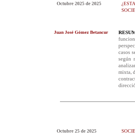
Octubre 2025 de 2025
¿EST
SOCI
RESU
Juan José Gómez Betancur
funcio
perspec
casos s
según n
analiza
mixta, 
contrac
direcci
Octubre 25 de 2025
SOCI