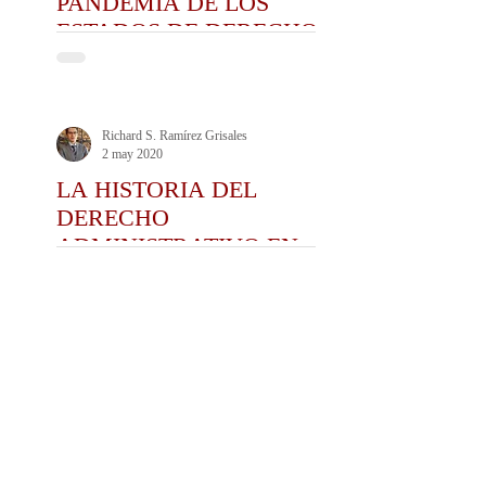
PANDEMIA DE LOS
ESTADOS DE DERECHO
CONTEMPORÁNEOS
Richard S. Ramírez Grisales
2 may 2020
LA HISTORIA DEL
DERECHO
ADMINISTRATIVO EN LA
HISTORIA DE LOS 20
AÑOS DEL CEDA: UNA
REFLEXIÓN
Juan David Montoya Penagos
18 abr 2020
REFLEXIONES SOBRE
NEUROCIENCIAS Y
POLÍTICA: ¿SOMOS TAN