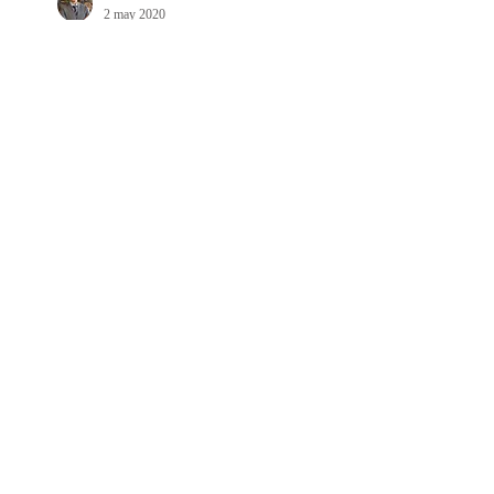
2 may 2020
LA HISTORIA DEL
DERECHO
ADMINISTRATIVO EN LA
HISTORIA DE LOS 20
AÑOS DEL CEDA: UNA
REFLEXIÓN
Juan David Montoya Penagos
18 abr 2020
REFLEXIONES SOBRE
NEUROCIENCIAS Y
POLÍTICA: ¿SOMOS TAN
RACIONALES PARA
VIVIR EN UNA
DEMOCRACIA?
Archivo
febrero de 2023
(1)
1 entrada
abril de 2022
(1)
1 entrada