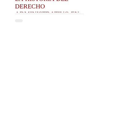
DERECHO
ADMINISTRATIVO EN LA
HISTORIA DE LOS 20
AÑOS DEL CEDA: UNA
REFLEXIÓN
Juan David Montoya Penagos
18 abr 2020
REFLEXIONES SOBRE
NEUROCIENCIAS Y
POLÍTICA: ¿SOMOS TAN
RACIONALES PARA
VIVIR EN UNA
DEMOCRACIA?
Archivo
febrero de 2023
(1)
1 entrada
abril de 2022
(1)
1 entrada
noviembre de 2021
(1)
1 entrada
mayo de 2021
(6)
6 entradas